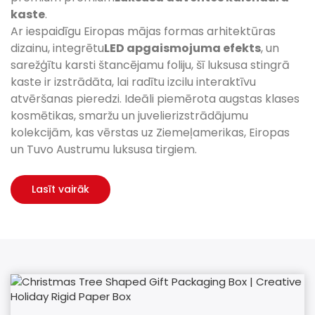
kaste
.
Ar iespaidīgu Eiropas mājas formas arhitektūras
dizainu, integrētu
LED apgaismojuma efekts
, un
sarežģītu karsti štancējamu foliju, šī luksusa stingrā
kaste ir izstrādāta, lai radītu izcilu interaktīvu
atvēršanas pieredzi. Ideāli piemērota augstas klases
kosmētikas, smaržu un juvelierizstrādājumu
kolekcijām, kas vērstas uz Ziemeļamerikas, Eiropas
un Tuvo Austrumu luksusa tirgiem.
Lasīt vairāk