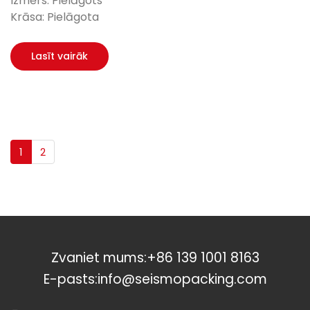
Izmērs: Pielāgots
Krāsa: Pielāgota
Lasīt vairāk
1
2
Zvaniet mums:
+86 139 1001 8163
E-pasts:
info@seismopacking.com