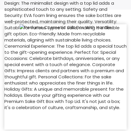
izklāta ar EVA putām, nodrošinot
sake pudelīšu drošību pārvadāšanas
laikā un piešķirot greznību. Dizains
iedvesmots no tradicionālās japāņu
estētikas, ar minimālistisku, bet
elegantu izskatu, kas nevainojami
saplūst ar jebkuru mūsdienīgu vai
tradicionālu dekoru. Kastītes
augšējā vāka dizains ne tikai
nodrošina papildu aizsardzību, bet
arī uzlabo dāvanu atvēršanas
ceremonijas pieredzi, padarot gan
dāvināšanu, gan saņemšanu par
prieku. Iekšpusē kastīte var uzņemt
dažādu veidu sake, vai tas būtu
atdzesēts ginjo sake vai silts junmai
sake, katrs atrod savu vietu šajā