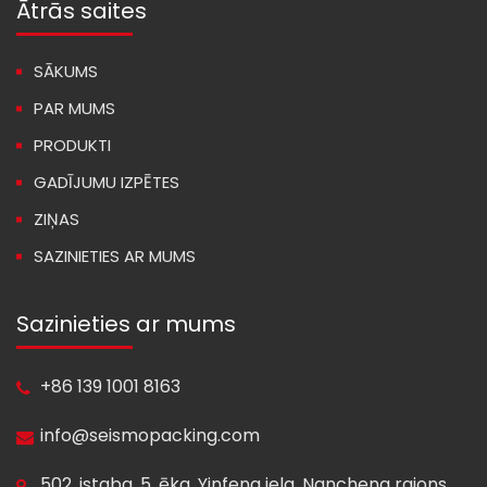
Ātrās saites
SĀKUMS
PAR MUMS
PRODUKTI
GADĪJUMU IZPĒTES
ZIŅAS
SAZINIETIES AR MUMS
Sazinieties ar mums
+86 139 1001 8163
info@seismopacking.com
502. istaba, 5. ēka, Yinfeng iela, Nancheng rajons,