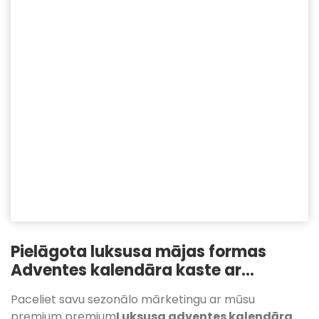
Pielāgota luksusa mājas formas
Adventes kalendāra kaste ar
iebūvētu LED gaismu
Paceliet savu sezonālo mārketingu ar mūsu
premium premium
Luksusa adventes kalendāra