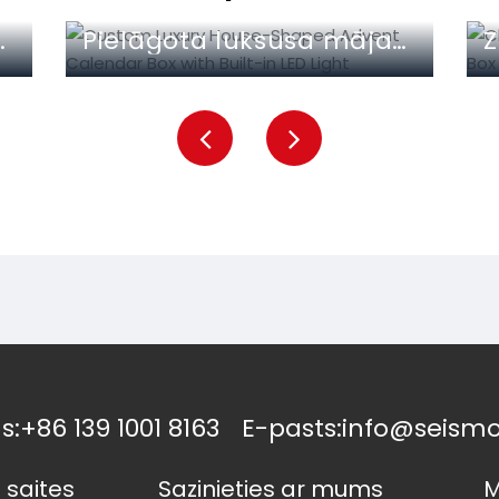
formas dāvanu kastītes ražotājs
Pielāgota luksusa mājas formas Adventes kalendāra kaste ar iebūvētu LED gaismu
s:
+86 139 1001 8163
E-pasts:
info@seism
 saites
Sazinieties ar mums
M