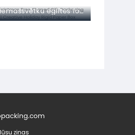
Ziemassvētku eglītes formas dāvanu iepakojuma kastīte | Creative Holiday Rigid Paper Box
opacking.com
ūsu ziņas