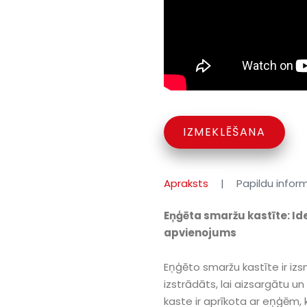
IZMEKLĒŠANA
Apraksts
Papildu infor
Eņģēta smaržu kastīte: Id
apvienojums
Eņģēto smaržu kastīte ir izs
izstrādāts, lai aizsargātu u
kaste ir aprīkota ar eņģēm, k