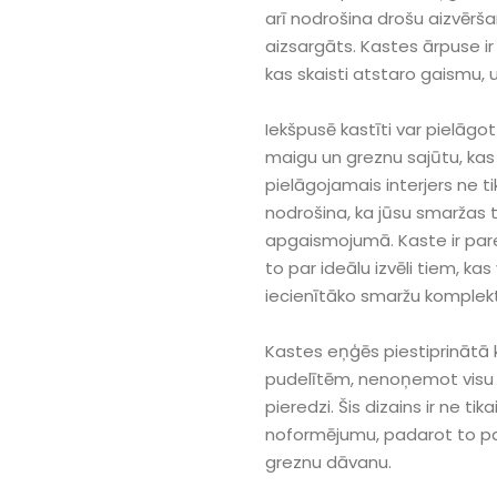
arī nodrošina drošu aizvēršan
aizsargāts. Kastes ārpuse ir 
kas skaisti atstaro gaismu, u
Iekšpusē kastīti var pielāgo
maigu un greznu sajūtu, kas 
pielāgojamais interjers ne ti
nodrošina, ka jūsu smaržas 
apgaismojumā. Kaste ir par
to par ideālu izvēli tiem, kas
iecienītāko smaržu komplek
Kastes eņģēs piestiprinātā k
pudelītēm, nenoņemot visu v
pieredzi. Šis dizains ir ne tik
noformējumu, padarot to par
greznu dāvanu.