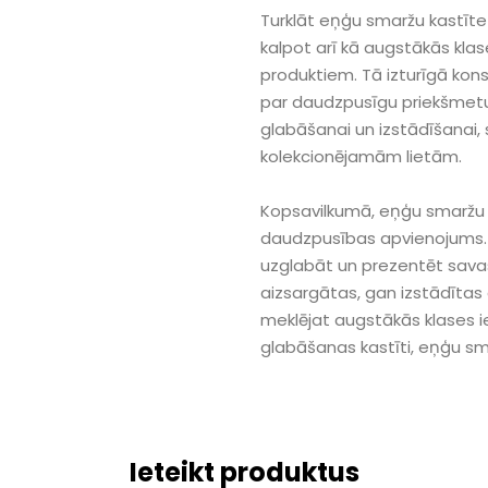
Turklāt eņģu smaržu kastīte 
kalpot arī kā augstākās kla
produktiem. Tā izturīgā kons
par daudzpusīgu priekšmetu
glabāšanai un izstādīšanai,
kolekcionējamām lietām.
Kopsavilkumā, eņģu smaržu k
daudzpusības apvienojums. 
uzglabāt un prezentēt savas
aizsargātas, gan izstādītas a
meklējat augstākās klases i
glabāšanas kastīti, eņģu smarž
Ieteikt produktus