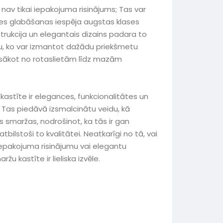
nav tikai iepakojuma risinājums; Tas var
ses glabāšanas iespēja augstas klases
trukcija un elegantais dizains padara to
, ko var izmantot dažādu priekšmetu
 sākot no rotaslietām līdz mazām
astīte ir elegances, funkcionalitātes un
Tas piedāvā izsmalcinātu veidu, kā
 smaržas, nodrošinot, ka tās ir gan
tbilstoši to kvalitātei. Neatkarīgi no tā, vai
epakojuma risinājumu vai elegantu
u kastīte ir lieliska izvēle.