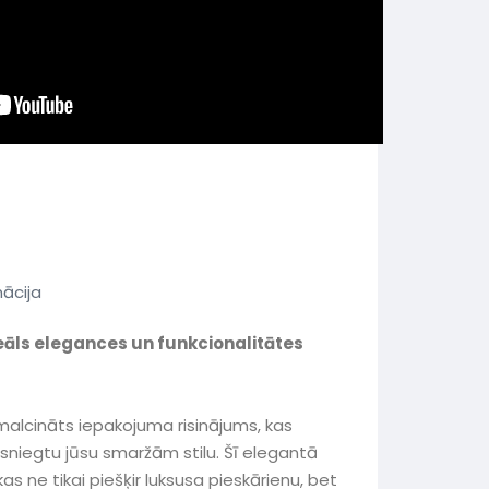
mācija
eāls elegances un funkcionalitātes
malcināts iepakojuma risinājums, kas
n sniegtu jūsu smaržām stilu. Šī elegantā
as ne tikai piešķir luksusa pieskārienu, bet