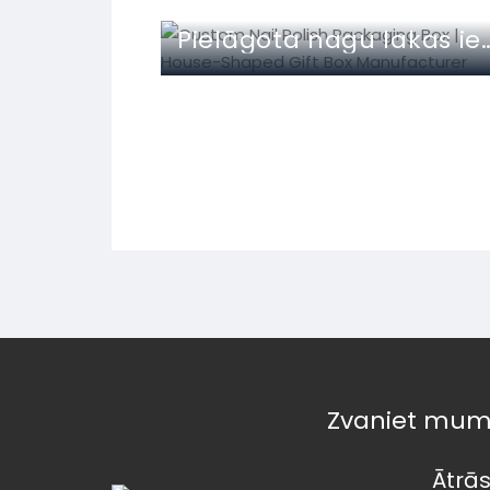
Pielāgota nagu lakas iepakojuma kaste | Mājas 
Zvaniet mum
Ātrās