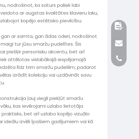
u, nodrošinot, ka saturs paliek labi
veidota ar augstas kvalitātes klavieru laku,
zlabojot kopējo estētisko pievilcību.
t gan ar samta, gan ādas oderi, nodrošinot
maigi tur jūsu smaržu pudelītes. Šis
kai piešķir personisku akcentu, bet arī
tiek attēlotas vislabākajā iespējamajā
edzēta līdz trim smaržu pudelēm, padarot
 vēlas izrādīt kolekciju vai uzdāvināt savu
tu.
onstrukcija ļauj viegli piekļūt smaržu
āku, kas ievērojami uzlabo lietotāja
ai praktisks, bet arī uzlabo kopējo vizuālo
 ideālu izvēli īpašiem gadījumiem vai kā